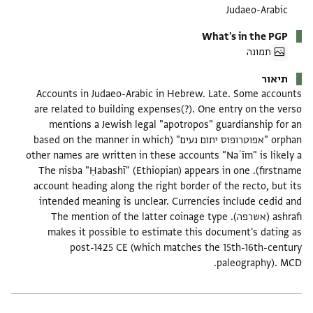
Judaeo-Arabic
What's in the PGP
תמונה
תיאור
Accounts in Judaeo-Arabic in Hebrew. Late. Some accounts
are related to building expenses(?). One entry on the verso
mentions a Jewish legal "apotropos" guardianship for an
orphan "אפוטרופוס יתום נעים" (based on the manner in which
other names are written in these accounts "Naʿīm" is likely a
firstname). The nisba "Ḥabashī" (Ethiopian) appears in one
account heading along the right border of the recto, but its
intended meaning is unclear. Currencies include cedid and
ashrafi (אשרפה). The mention of the latter coinage type
makes it possible to estimate this document's dating as
post-1425 CE (which matches the 15th-16th-century
paleography). MCD.
תגים