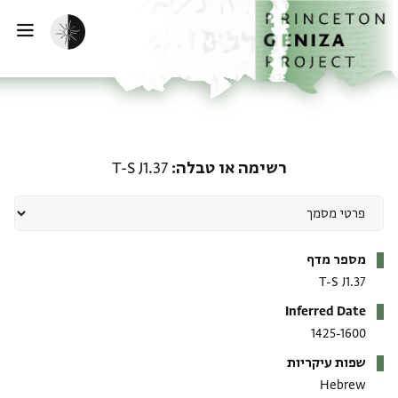
ף הבית
ילוג לתוכן
הפעלת מצב כהה
פתי
רשימה או טבלה: T-S J1.37
רשימה או טבלה
T-S J1.37
מטא-דאטא
מספר מדף
T-S J1.37
Inferred Date
1425-1600
שפות עיקריות
Hebrew