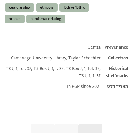
guardianship
ethiopia
15th or 16th c
orphan
numismatic dating
Additional metadata
Geniza
Provenance
Cambridge University Library, Taylor-Schechter
Collection
TS J, 1, fol. 37; TS Box J, 1, f. 37; TS Box J, 1, fol. 37;
Historical
TS J, 1, f. 37
shelfmarks
תאריך קלט
In PGP since 2021