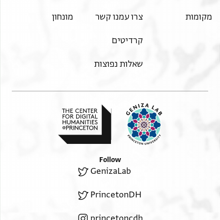
מקומות
צרו עמנו קשר
מונחון
קרדיטים
שאלות נפוצות
Follow
GenizaLab
PrincetonDH
princetoncdh