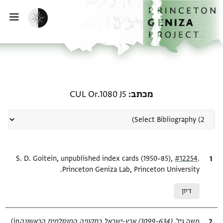
ף הבית
ילוג לתוכן
הפעלת מצב כהה
פתי
רשומה קשורה ל-מכתב: CUL Or.1080 J5
מכתב
CUL Or.1080 J5
.
ציטוט
#12254
S. D. Goitein, unpublished index cards (1950–85),
Princeton Geniza Lab, Princeton University.
Relation to document
דיון
ציטוט
משה גיל,
(634–1099) ארץ-ישראל בתקופה המוסלמית הראשונה‎
(in