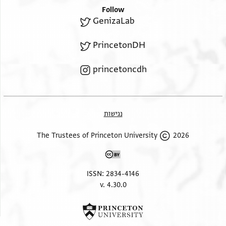
Follow
וישועות קרובות
GenizaLab
מרווחות
PrincetonDH
princetoncdh
ואורה ושמחה //והסרת כל כאב ודאב ואנח ויגון
ונחמת אביון במישר לציון//
נגישות
יהיו לאדונינו מעים יו צבאות לנחם את לב //משכיל
2026 The Trustees of Princeton University
הדור// אור העולם
וזריחתו כגק מ אלי[ה]
ISSN: 2834-4146
v. 4.30.0
יכון כסאו לעד בכבוד וחיים טבין והארכת שנים //בטוב
ובנעימים//