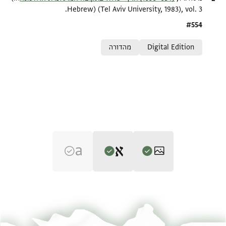
Hebrew) (Tel Aviv University, 1983), vol. 3.
Location in source
#554
Relation to document
Digital Edition
מהדורה
Editor: גיל, משה
CUL Or.1080 J5 1r
הגדל וסובב
משה גיל,
(634–1099) ארץ-ישראל בתקופה המוסלמית הראשונה‎
(in
Hebrew) (Tel Aviv University, 1983), vol. 3.
CUL Or.1080 J5 1v
הגדל וסובב