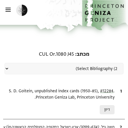
ף הבית
ילוג לתוכן
הפעלת מצב כהה
פתי
רשומה קשורה ל-מכתב: CUL Or.1080 J45
מכתב
CUL Or.1080 J45
.
ציטוט
#12284
S. D. Goitein, unpublished index cards (1950–85),
Princeton Geniza Lab, Princeton University.
Relation to document
דיון
ציטוט
משה גיל,
(634–1099) ארץ-ישראל בתקופה המוסלמית הראשונהv‎
(in