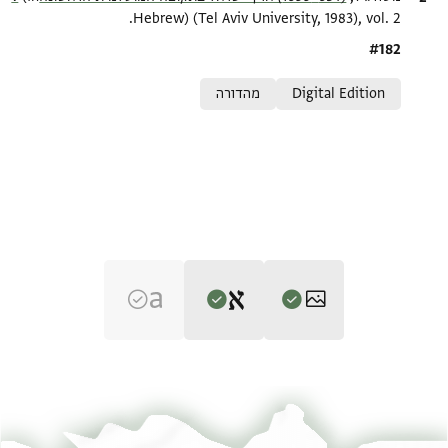
Hebrew) (Tel Aviv University, 1983), vol. 2.
Location in source
#182
Relation to document
Digital Edition
מהדורה
Editor: גיל, משה
CUL Or.1080 J45 1r
הגדל וסובב
משה גיל,
(634–1099) ארץ-ישראל בתקופה המוסלמית הראשונהv‎
(in
Hebrew) (Tel Aviv University, 1983), vol. 2.
CUL Or.1080 J45 1v