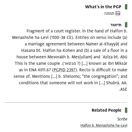
What's in the PGP
תמונה
תיאור
Fragment of a court register. In the hand of Ḥalfon b.
Menashshe ha-Levi (1100–38 CE). Entries on verso include (a)
a marriage agreement between Namer al-Khayyāṭ and
Ḥasana bt. Ḥalfon ha-Kohen and (b) a sale of a floor in a
house between Mevorakh b. Mes[ullam] and ʿAzīza bt. Abū
[...] known as Ibn Miksār (? מכסאר). This is the same couple
as in ENA 4011.67 (
PGPID 2397
). Recto is difficult to make
sense of. Mentions [...] b. Shelomo; "the congregation"; and
conditions that someone will not work in [...] Shubrā. AA.
ASE.
Related People
Scribe
Ḥalfon b. Menashshe ha-Levi