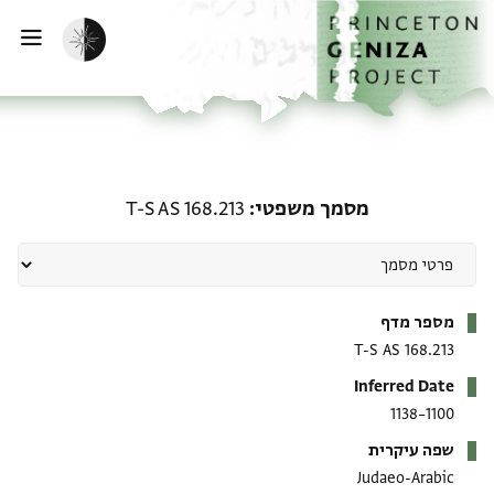
ף הבית
ילוג לתוכן
הפעלת מצב כהה
פתי
מסמך משפטי: T-S AS 168.213
מסמך משפטי
T-S AS 168.213
מטא-דאטא
מספר מדף
T-S AS 168.213
Inferred Date
1100–1138
שפה עיקרית
Judaeo-Arabic