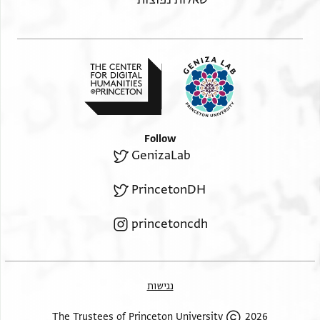
Follow
GenizaLab
PrincetonDH
princetoncdh
נגישות
2026 The Trustees of Princeton University