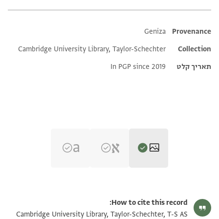
Additional metadata
Geniza
Provenance
Cambridge University Library, Taylor-Schechter
Collection
תאריך קלט
In PGP since 2019
T-S AS 168.213 1r
הגדל וסובב
How to cite this record:
T-S AS 168.213 1v
הגדל וסובב
Cambridge University Library, Taylor-Schechter, T-S AS