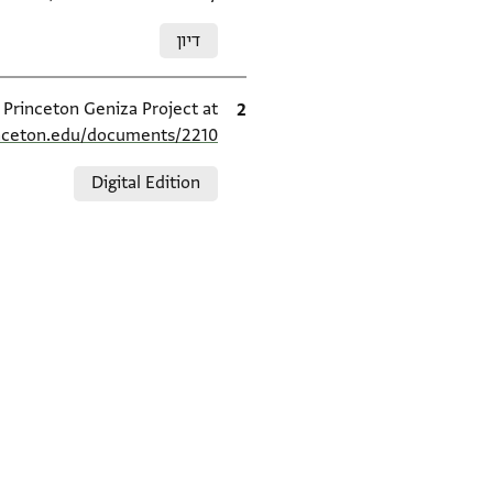
Relation to document
דיון
ציטוט
e Princeton Geniza Project at
inceton.edu/documents/2210/
Relation to document
Digital Edition