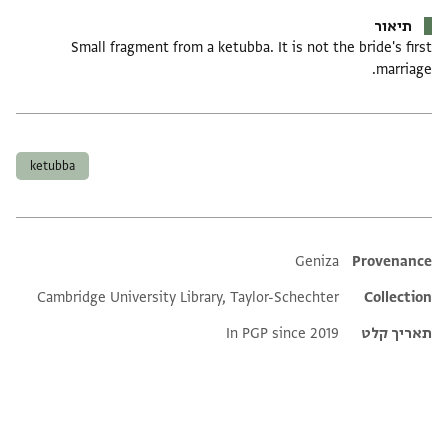
תיאור
Small fragment from a ketubba. It is not the bride's first
marriage.
תגים
ketubba
Additional metadata
Geniza
Provenance
Cambridge University Library, Taylor-Schechter
Collection
תאריך קלט
In PGP since 2019