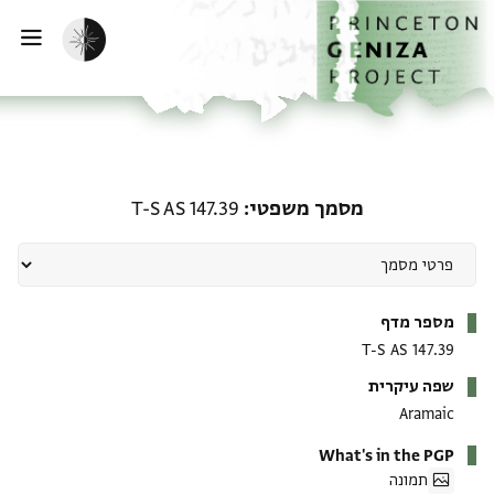
ף הבית
ילוג לתוכן
הפעלת מצב כהה
פתי
מסמך משפטי: T-S AS 147.39
מסמך משפטי
T-S AS 147.39
מטא-דאטא
מספר מדף
T-S AS 147.39
שפה עיקרית
Aramaic
What's in the PGP
תמונה