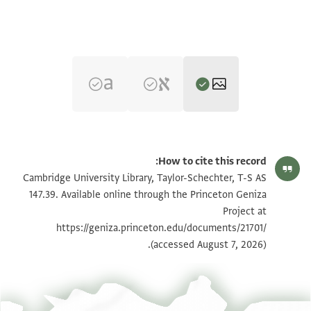
T-S AS 147.39 1r
تكبير و تدوير
How to cite this record:
T-S AS 147.39 1v
تكبير و تدوير
Cambridge University Library, Taylor-Schechter, T-S AS
147.39. Available online through the Princeton Geniza
Project at
بيان أذونات الصورة
https://geniza.princeton.edu/documents/21701/
(accessed August 7, 2026).