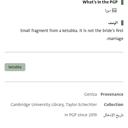
What's in the PGP
صورة
الوصف
Small fragment from a ketubba. It is not the bride's first
marriage.
العلامات
ketubba
Geniza
Provenance
Additional metadata
Cambridge University Library, Taylor-Schechter
Collection
تاريخ الإدخال
In PGP since 2019