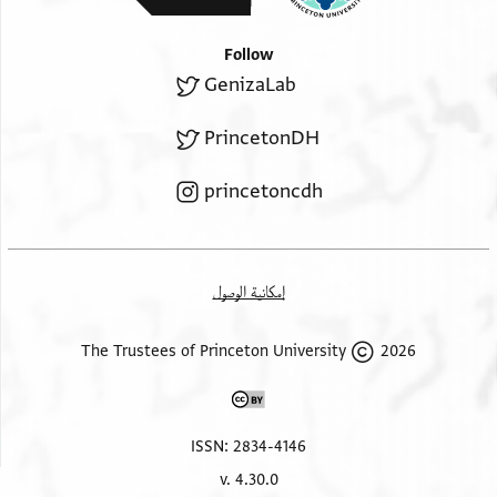
Follow
GenizaLab
PrincetonDH
princetoncdh
إمكانية الوصول
2026 The Trustees of Princeton University
ISSN: 2834-4146
v. 4.30.0