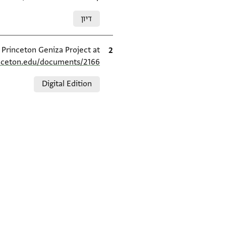
Relation to document
דיון
ציטוט
e Princeton Geniza Project at
inceton.edu/documents/2166/
Relation to document
Digital Edition