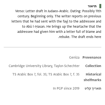
תיאור
Verso: Letter draft in Judaeo-Arabic. Dating: Possibly 11th
century. Beginning only. The writer reports on previous
letters that he had sent with the fayj to the addressee and
to Abū l-Ḥasan. He brings up the heartache that the
addressee had given him with a letter full of blame and
rebuke. The draft ends here.
Additional metadata
Geniza
Provenance
Cambridge University Library, Taylor-Schechter
Collection
TS Arabic Box 7, fol. 35; TS Arabic Box 7, f. 35
Historical
shelfmarks
תאריך קלט
In PGP since 2019