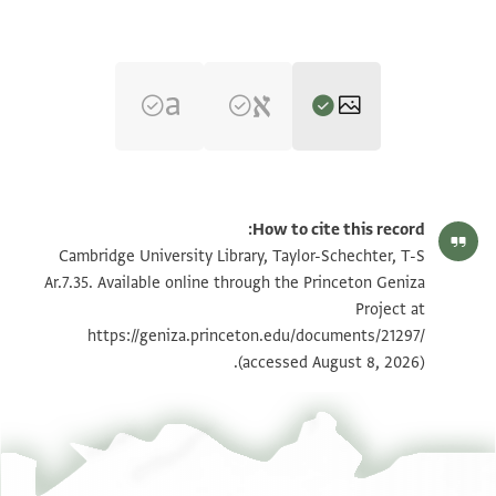
T-S Ar.7.35 1r
How to cite this record:
T-S Ar.7.35 1v
הגדל וסובב
Cambridge University Library, Taylor-Schechter, T-S
Ar.7.35. Available online through the Princeton Geniza
Project at
תנאי היתר שימוש בתצלום
https://geniza.princeton.edu/documents/21297/
(accessed August 8, 2026).