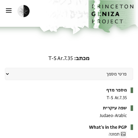
ף הבית
ילוג לתוכן
הפעלת מצב כהה
פתי
מכתב: T-S Ar.7.35
מכתב
T-S Ar.7.35
מטא-דאטא
מספר מדף
T-S Ar.7.35
שפה עיקרית
Judaeo-Arabic
What's in the PGP
תמונה