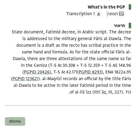
What's in the PGP
תמונה
1 Transcription
תיאור
State document, Fatimid decree, in Arabic script. The decree
is addressed to the military general Fāris al-Dawla. The
document is a draft as the recto has scribal practice in the
same hand and formula. As for the state official Fāris al-
Dawla, there are three attestations of the same name so far
in the Geniza (T-S Ar.30.308 + T-S 12.359 + T-S AS 148.96
(
PGPID 20426
), T-S Ar.42.171(
PGPID 8293
), ENA 1822a.95
(
PGPID 12362
)). al-Maqrīzī records an official by the title Fāris
al-Dawla to be active in the later Fatimid period in the time
of al-Fāʾizz (Ittiʿāẓ, III, 227). YU.
תגים
dimme