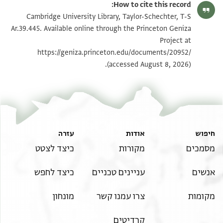
Yusuf Umrethwala's digital edition (2024).
How to cite this record:
Recto (scribal practice)
T-S Ar.39.445 1v
הגדל וסובב
Cambridge University Library, Taylor-Schechter, T-S
Verso
]ضو[
Ar.39.445. Available online through the Princeton Geniza
[...........]
رسها سها نصره نصره
Project at
תנאי היתר שימוש בתצלום
دايمة باقية الى [
نصره الله الله واظفره واحسن حسن عونه
https://geniza.princeton.edu/documents/20952/
الامير الموفق المنصور فارس الدولة
(accessed August 8, 2026).
وتوفيقه سلام سلام عليك فان
نضره الله واظفره واحسن عونه
امير المومنين يحمد اليك الله الذي
لا اله الا هو ويسله ان يصلي يصلي على
جد جد جده []سلم تسليما
تسليما
חיפוש
אודות
עזרה
מסמכים
מקורות
כיצד לצטט
אנשים
עניינים טכניים
כיצד לחפש
מקומות
צרו עמנו קשר
מונחון
קרדיטים