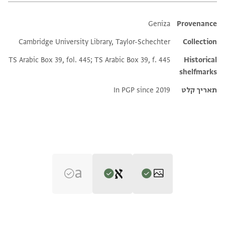
Additional metadata
Geniza
Provenance
Cambridge University Library, Taylor-Schechter
Collection
TS Arabic Box 39, fol. 445; TS Arabic Box 39, f. 445
Historical
shelfmarks
תאריך קלט
In PGP since 2019
Editor: Umrethwala, Yusuf
T-S Ar.39.445 1r
הגדל וסובב