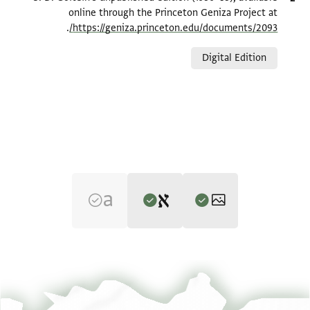
online through the Princeton Geniza Project at
.
https://geniza.princeton.edu/documents/2093/
Relation to document
Digital Edition
Editor: Goitein, S. D.
T-S 8J4.10 1r
הגדל וסובב
S. D. Goitein's unpublished edition (1950–85).
T-S 8J4.10 1v
הגדל וסובב