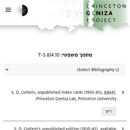
ף הבית
ילוג לתוכן
הפעלת מצב כהה
פתי
רשומה קשורה ל-מסמך משפטי: J4.10
מסמך משפטי
T-S 8J4.10
.
ציטוט
#8641
S. D. Goitein, unpublished index cards (1950–85),
Princeton Geniza Lab, Princeton University.
Relation to document
דיון
ציטוט
S. D. Goitein's unpublished edition (1950–85), available