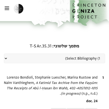
ף הבית
ילוג לתוכן
הפעלת מצב כהה
פתי
רשומה קשורה ל-מסמך שלטוני: .35.31
מסמך שלטוני
T-S Ar.35.31
ציטוט
Lorenzo Bondioli, Stephanie Luescher, Marina Rustow and
Naïm Vanthieghem,
A Fatimid Tax Archive from the Fayyūm:
The Receipts of Abū l-Ḥasan ibn Wahb, 402–405/1012–1015
(in progress)
(n.p., n.d.).
Location in source
doc. 24
Relation to document