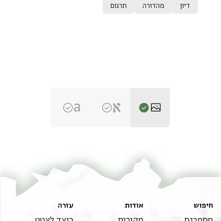
דיון
מהדורה
תרגום
T-S Ar.35.31 1r
הגדל וסובב
T-S Ar.35.31 1v
הגדל וסובב
תנאי היתר שימוש בתצלום
חיפוש
אודות
עזרה
מסמכים
מקורות
כיצד לצטט