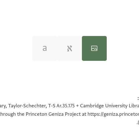
100%
100%
100%
100%
100%
100%
100%
100%
ry, Taylor-Schechter, T-S Ar.35.175 + Cambridge University Libra
e through the Princeton Geniza Project at
https://geniza.prince