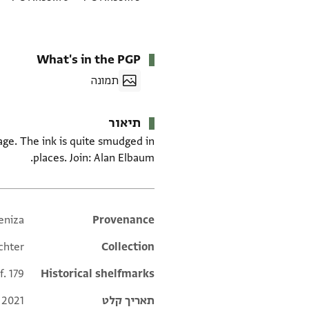
What's in the PGP
תמונה
תיאור
age. The ink is quite smudged in
places. Join: Alan Elbaum.
eniza
Additional metadata
Provenance
chter
Collection
f. 179
Historical shelfmarks
תאריך קלט
 2021