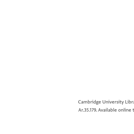
°
°
°
°
°
°
°
°
Cambridge University Libra
Ar.35.179. Available onlin