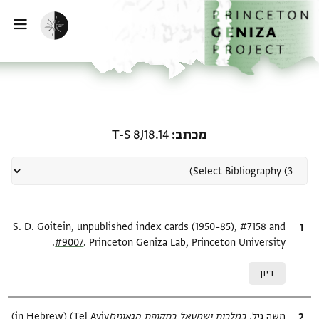
ף הבית
ילוג לתוכן
הפעלת מצב כהה
פתי
רשומה קשורה ל-מכתב: T-S 8J18.14
מכתב
T-S 8J18.14
and
ציטוט
#7158
S. D. Goitein, unpublished index cards (1950–85),
#9007
. Princeton Geniza Lab, Princeton University.
Relation to document
דיון
ציטוט
משה גיל,
במלכות ישמעאל בתקופת הגאונים‎
(in Hebrew) (Tel Aviv