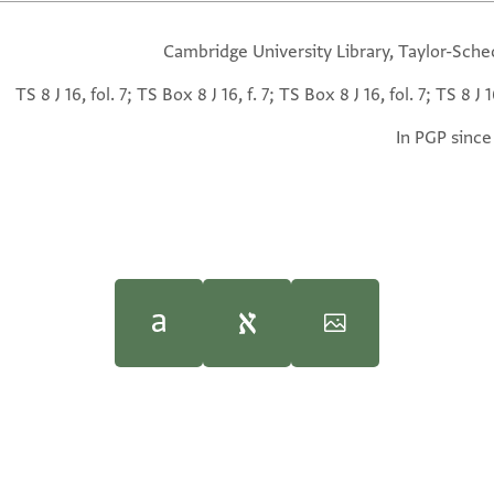
Cambridge University Library, Taylor-Sche
TS 8 J 16, fol. 7; TS Box 8 J 16, f. 7; TS Box 8 J 16, fol. 7; TS 8 J 16
In PGP since
Mark R. Cohen,
The Voice of t