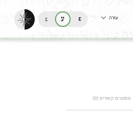
הפעלת מצב כהה
עזרה
قراءة هذه الصفحة في العربيّة (ar)
קריאת העמוד ב-עברית (he)
read this page in English (en)
מסמכים קשורים (0)