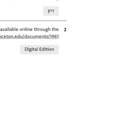
Relation to document
דיון
ציטוט
available online through the
inceton.edu/documents/1961/
Relation to document
Digital Edition