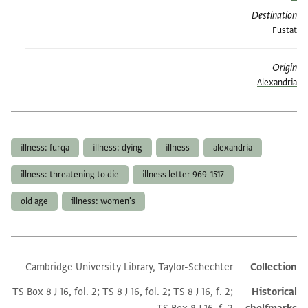
Destination
Fustat
Origin
Alexandria
תגים
illness: furqa
illness: dying
illness
alexandria
illness: threatening to die
illness letter 969-1517
old age
illness: women's
Cambridge University Library, Taylor-Schechter
Additional metadata
Collection
TS Box 8 J 16, fol. 2; TS 8 J 16, fol. 2; TS 8 J 16, f. 2;
Historical