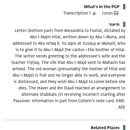
What's in the PGP
תמונה
1 Transcription
תיאור
Letter (bottom part) from Alexandria to Fustat, dictated by
Abu l-Najm Hilal, written down by Abu l-Muna, and
addressed to Abu Ishaq b. Yaʿaqov at
funduq al-Mahalli
, who
is to give it to Abu l-Majd the cantor—the brother of Hilal.
The writer sends greeting to the addressee’s wife and the
teacher Yiṣḥaq. The silk that Abu l-Majd sent to Mahasin has
arrived. The old woman (presumably the mother of Hilal and
Abu l-Majd) is frail and no longer able to work, and everyone
is distressed, and they wish Abu l-Majd to come before she
dies. The Ḥaver and Ibn Daud reached an arrangement to
alternate Shabbats (in receiving income?) starting after
Passover. Information in part from Goitein's note card. EMS.
ASE.
Related Places