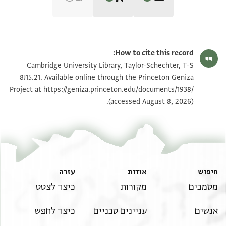
Editor: Goitein, S. D.
T-S 8J15.21 1v
הגדל וסובב
S. D. Goitein's unpublished edition (1950–85).
How to cite this record:
ויהי הכול // רשות // באמר שוכן מעוני
T-S 8J15.21 1r
Cambridge University Library, Taylor-Schechter, T-S
בחר מכל אומות בזרע המוני
8J15.21. Available online through the Princeton Geniza
והנחילם יקרה על ידי חיוני
https://geniza.princeton.edu/documents/1938/
Project at
תנאי היתר שימוש בתצלום
(accessed August 8, 2026).
והורישם ארצות והשמיד מעני
ראה :
T-S 8J15.21
ומן ושליו הוריד לה משמי מעוני
ופשעם הצליל והשליף ב זדוני
ענין סוכה אבנה בהגיוני
וידבר ייי הר קדוש
חיפוש
אודות
עזרה
מסמכים
מקורות
כיצד לצטט
אנשים
עניינים טכניים
כיצד לחפש