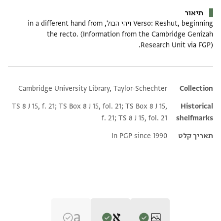
תיאור
Verso: Reshut, beginning ויהי הכול, in a different hand from
the recto. (Information from the Cambridge Genizah
Research Unit via FGP).
Cambridge University Library, Taylor-Schechter
Additional metadata
Collection
TS 8 J 15, f. 21; TS Box 8 J 15, fol. 21; TS Box 8 J 15,
Historical
f. 21; TS 8 J 15, fol. 21
shelfmarks
תאריך קלט
In PGP since 1990