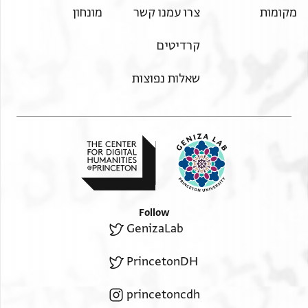
מקומות
צרו עמנו קשר
מונחון
קרדיטים
שאלות נפוצות
Follow
GenizaLab
PrincetonDH
princetoncdh