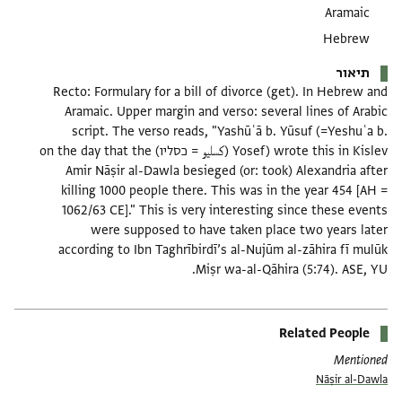
Aramaic
Hebrew
תיאור
Recto: Formulary for a bill of divorce (get). In Hebrew and
Aramaic. Upper margin and verso: several lines of Arabic
script. The verso reads, "Yashūʿā b. Yūsuf (=Yeshuʿa b.
Yosef) wrote this in Kislev (كسليو = כסליו) on the day that the
Amir Nāṣir al-Dawla besieged (or: took) Alexandria after
killing 1000 people there. This was in the year 454 [AH =
1062/63 CE]." This is very interesting since these events
were supposed to have taken place two years later
according to Ibn Taghrībirdī’s al-Nujūm al-zāhira fī mulūk
Miṣr wa-al-Qāhira (5:74). ASE, YU.
Related People
Mentioned
Nāṣir al-Dawla