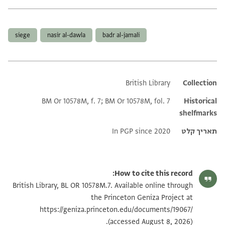
תגים
siege
nasir al-dawla
badr al-jamali
British Library
Additional metadata
Collection
BM Or 10578M, f. 7; BM Or 10578M, fol. 7
Historical
shelfmarks
תאריך קלט
In PGP since 2020
How to cite this record:
British Library, BL OR 10578M.7. Available online through
the Princeton Geniza Project at
https://geniza.princeton.edu/documents/19067/
(accessed August 8, 2026).