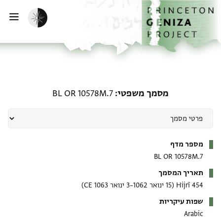
דף הבית
דילוג לתוכן
הפעלת מצב כהה
פתי
מסמך משפטי: BL OR 10578M.7
מסמך משפטי
BL OR 10578M.7
מטא-דאטא
מספר מדף
BL OR 10578M.7
תאריך המסמך
454 Hijrī
(15 ינואר 1062–3 ינואר 1063 CE)
שפות עיקריות
Arabic