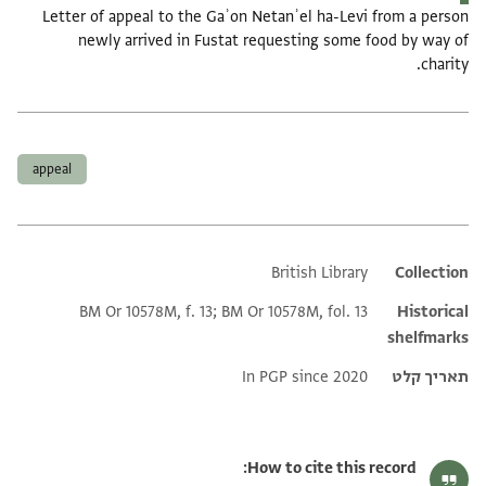
Letter of appeal to the Gaʾon Netanʾel ha-Levi from a person
newly arrived in Fustat requesting some food by way of
charity.
תגים
appeal
British Library
Additional metadata
Collection
BM Or 10578M, f. 13; BM Or 10578M, fol. 13
Historical
shelfmarks
תאריך קלט
In PGP since 2020
How to cite this record: