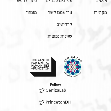
אנשים
עניינים טכניים
כיצד לחפש
הנכבד אשר לא
ביר אברהם זל
מקומות
צרו עמנו קשר
מונחון
יערכנו
קרדיטים
[ורבנ]א מבורך החכם והנבון בר [מר] דויד קירואן
בעזרת אל
שאלות נפוצות
זהב ורב פנינים לא יסלה [בכתם אופיר ו]בשוהם יקר
החסיד נ[ע]
וספיר הוא כב גדו קדו
מר ורבנא
מבורך אשר לשונו בתלמודו [ ] ובין בבינו לא
Follow
GenizaLab
יערך וי[ ]
PrincetonDH