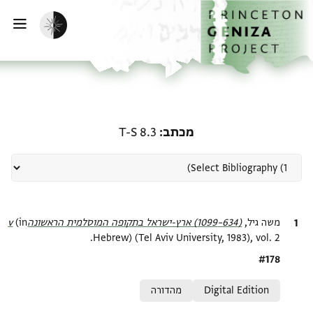
ף הבית
ילוג לתוכן
הפעלת מצב כהה
פתי
רשומה קשורה ל-מכתב: T-S 8.3
מכתב
T-S 8.3
ציטוט
משה גיל,
(634–1099) ארץ-ישראל בתקופה המוסלמית הראשונהv‎
(in
Hebrew) (Tel Aviv University, 1983), vol. 2.
Location in source
#178
Relation to document
Digital Edition
מהדורה