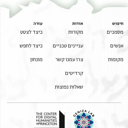
Rule of the Mamlūks‎
(in Hebrew) (Mossad Harav Kook, 1970), vol.
T-S 6J1.32 1v
הגדל וסובב
ע"ב
3.
זכרון עדות
תנאי היתר שימוש בתצלום
חיפוש
אודות
עזרה
ע"א
בהא ועין אלביאץ אלדי עלי
מסמכים
מקורות
כיצד לצטט
עינהא וארתצא בה
אנשים
עניינים טכניים
כיצד לחפש
למא כאן בתאריך יום אלכמיס אלתאמן
ואלעשרין מן חודש תמוז שנת אתקעא לשטרות
מקומות
צרו עמנו קשר
מונחון
אשהדנא עלי אלשיך מוסי אלכהן אלבלביסי
אבן אבו אלעז אלכהן עלי נפסה פי צחה מנה
קרדיטים
אנה אבאע ללמולא אלריס אבו אלפצל
אבן אלמולא אלריס אבו אלעלא גאריה
שאלות נפוצות
חבשיה עלי עינה[א] אליסאר ביאץ וקד
קבץ מנה תמנהא והו נקרה מאיתין סתה
וסתין ונצף נקרה וקד צמן לה ...
וקד ארתצא אלמשתרי