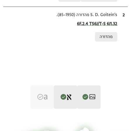
ציטוט
S. D. Goitein's מהדורה (1950–85).
Location in source
6F.2.4 TS6J/T-S 6J1.32
Relation to document
מהדורה
Editor: Ashtor, Eliyahu
T-S 6J1.32 1r
הגדל וסובב
Eliyahu Ashtor,
History of the Jews in Egypt and Syria under the