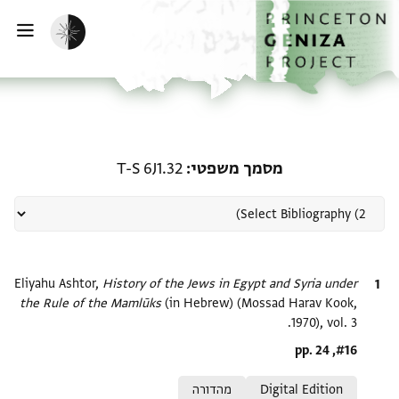
ף הבית
ילוג לתוכן
הפעלת מצב כהה
פתי
רשומה קשורה ל-מסמך משפטי: J1.32
מסמך משפטי
T-S 6J1.32
ציטוט
History of the Jews in Egypt and Syria under
Eliyahu Ashtor,
the Rule of the Mamlūks‎
(in Hebrew) (Mossad Harav Kook,
1970), vol. 3.
Location in source
#16, pp. 24
Relation to document
Digital Edition
מהדורה