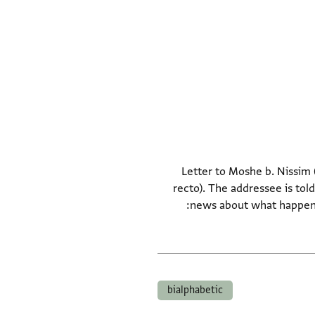
Letter to Moshe b. Nissim (
recto). The addressee is to
news about what happened to the boats. The sender curses the addressees' enemies. Ends with a bialphabetic blessing:
bialphabetic