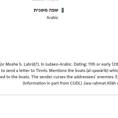
שפה משנית
Arabic
or Moshe b. Labrāṭ?). In Judaeo-Arabic. Dating: 11th or early 12t
ld to send a letter to Tinnīs. Mentions the boats (al-qawārib)