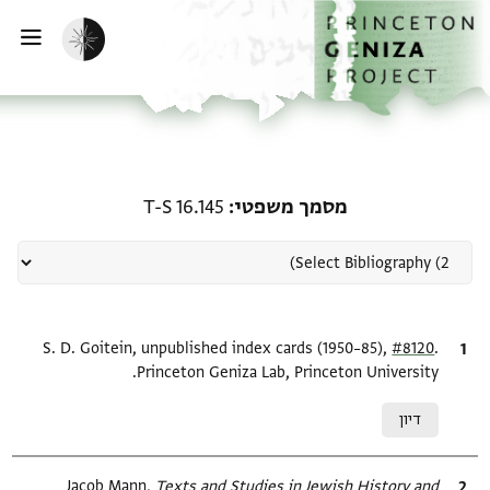
ף הבית
ילוג לתוכן
הפעלת מצב כהה
פתי
רשומה קשורה ל-מסמך משפטי: 6.145
מסמך משפטי
T-S 16.145
.
ציטוט
#8120
S. D. Goitein, unpublished index cards (1950–85),
Princeton Geniza Lab, Princeton University.
Relation to document
דיון
ציטוט
Texts and Studies in Jewish History and
Jacob Mann,