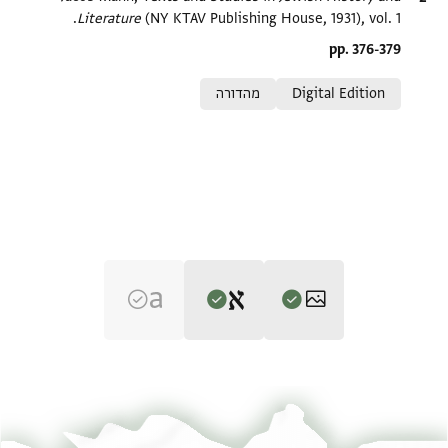
Literature
(NY KTAV Publishing House, 1931), vol. 1.
Location in source
pp. 376-379
Relation to document
Digital Edition
מהדורה
Editor: Mann, Jacob
T-S 16.145 1r
הגדל וסובב
Jacob Mann,
Texts and Studies in Jewish History and Literature
(NY KTAV Publishing House, 1931), vol. 1.
T-S 16.145 1v
הגדל וסובב