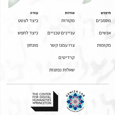
Recto
תנאי היתר שימוש בתצלום
חיפוש
אודות
עזרה
. . . . . . . . . . . . . . . . . . . . . . . . . . . . . . . . . . . . . . .
מסמכים
מקורות
כיצד לצטט
. . . . . . . . [אמר לפנינו היו עלי] עדים וקנו
אנשים
עניינים טכניים
כיצד לחפש
[ממני מעכשיו
וכתבו וחתמו בכל לשון שלזכות ותנו ל] . . . . . . . . חסד
מקומות
צרו עמנו קשר
מונחון
בן מר ישר
הקרוי סהל נוח[ו נפש
קרדיטים
. . . . . . . . . . . . . . . . . ם מחמת שאני מודה בפניכם
הודאה גמורה
שאלות נפוצות
ברצון נפשי] . . . . . . תי וגמר דעתי בלא אונס ולא
טעות ולא חולי ולא פיתוי כי אם בלב שלם ובנפש חפצה
ובגוף בריא
ובדעת נכונה ונקיה שנטלתי וקיבלתי מיד אהרן הנזכר
שלשים ותשעה זהובים ושני שלישי זהוב טובים שקולים
הדורים