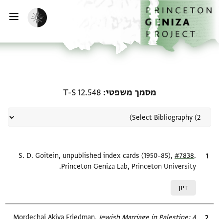
ף הבית
ילוג לתוכן
הפעלת מצב כהה
פתי
רשומה קשורה ל-מסמך משפטי: 2.548
מסמך משפטי
T-S 12.548
.
ציטוט
#7838
S. D. Goitein, unpublished index cards (1950–85),
Princeton Geniza Lab, Princeton University.
Relation to document
דיון
ציטוט
Jewish Marriage in Palestine: A
Mordechai Akiva Friedman,