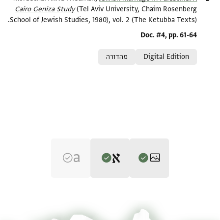
Cairo Geniza Study
(Tel Aviv University, Chaim Rosenberg
School of Jewish Studies, 1980), vol. 2 (The Ketubba Texts).
Location in source
Doc. #4, pp. 61-64
Relation to document
Digital Edition
מהדורה
Editor: Friedman, Mordechai Akiva
T-S 12.548 1r
הגדל וסובב
Mordechai Akiva Friedman,
Jewish Marriage in Palestine: A Cairo