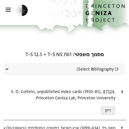
ף הבית
ילוג לתוכן
הפעלת מצב כהה
פתי
רשומה קשורה ל-מסמך משפטי: J161 + T-S 12.5
מסמך משפטי
T-S NS J161
+
T-S 12.5
.
ציטוט
#7524
S. D. Goitein, unpublished index cards (1950–85),
Princeton Geniza Lab, Princeton University.
Relation to document
דיון
ציטוט
משה גיל,
(634–1099) ארץ-ישראל בתקופה המוסלמית הראשונהv‎
(in