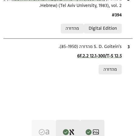
Hebrew) (Tel Aviv University, 1983), vol. 2.
Location in source
#394
Relation to document
Digital Edition
מהדורה
ציטוט
S. D. Goitein's מהדורה (1950–85).
Location in source
6F.2.2 12.1-300/T-S 12.5
Relation to document
מהדורה