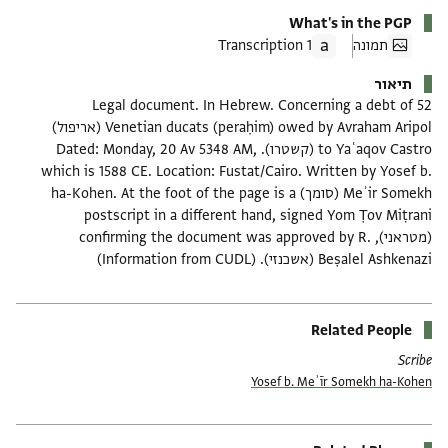
What's in the PGP
תמונה
1 Transcription
תיאור
Legal document. In Hebrew. Concerning a debt of 52
Venetian ducats (peraḥim) owed by Avraham Aripol (אריפול)
to Yaʿaqov Castro (קשטרו). Dated: Monday, 20 Av 5348 AM,
which is 1588 CE. Location: Fustat/Cairo. Written by Yosef b.
Meʾir Somekh (סומך) ha-Kohen. At the foot of the page is a
postscript in a different hand, signed Yom Ṭov Miṭrani
(מטראני), confirming the document was approved by R.
Beṣalel Ashkenazi (אשכנזי). (Information from CUDL)
Related People
Scribe
Yosef b. Meʾīr Somekh ha-Kohen