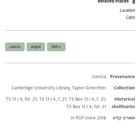
Related Places
Location
Cairo
תגים
castro
aripol
16th c
Additional metadata
Geniza
Provenance
Cambridge University Library, Taylor-Schechter
Collection
TS 13 J 4, fol. 21; TS 13 J 4, f. 21; TS Box 13 J 4, f. 21;
Historical
TS Box 13 J 4, fol. 21
shelfmarks
תאריך קלט
In PGP since 2018