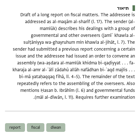
תיאור
Draft of a long report on fiscal matters. The addressee is
addressed as al-maqām al-sharīf (l. 17). The sender (al-
mamlūk) describes his dealings with a group of
governmental and other overseers (jamīʿ khawla al-
sulṭāniyya wa-ghayruhum min khawla al-jihāt, l. 7). The
sender had submitted a previous report concerning a certain
issue and the addressee had issued an order to convene an
assembly (wa-aṣdara al-mamlūk khidma bi-qaḍiyyat . . . fa-
kharaja al-amr al-ʿālī zādahū allāh nafādhan bi-ʿaqd majlis . . .
bi-mā yataḥaqqaq fīhā, ll. 4–5). The remainder of the text
repeatedly refers to the assembling of the overseers. Also
mentions Ḥasan b. Ibrāhīm (l. 6) and governmental funds
(māl al-dīwān, l. 11). Requires further examination.
תגים
report
fiscal
diwan