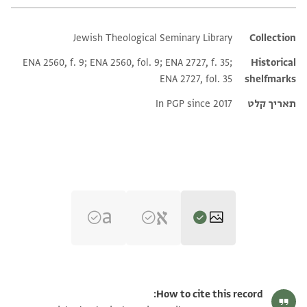
Jewish Theological Seminary Library
Additional metadata
Collection
ENA 2560, f. 9; ENA 2560, fol. 9; ENA 2727, f. 35;
Historical
ENA 2727, fol. 35
shelfmarks
תאריך קלט
In PGP since 2017
ENA 2727.35 3
הגדל וסובב
How to cite this record: