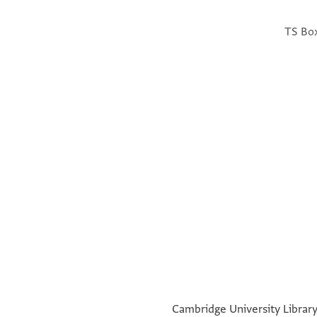
TS Box 
verso
°
°
Cambridge University Library,