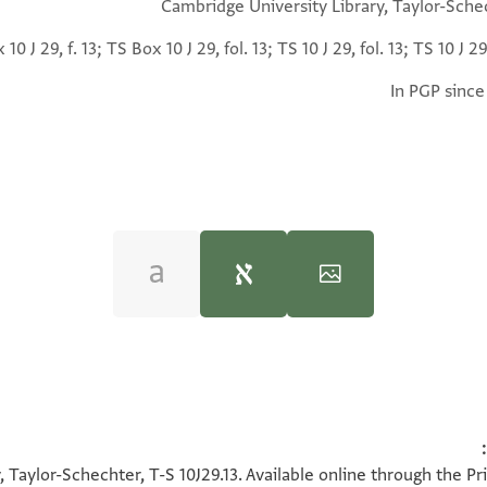
Cambridge University Library, Taylor-Sche
10 J 29, f. 13; TS Box 10 J 29, fol. 13; TS 10 J 29, fol. 13; TS 10 J 29,
In PGP since
(in Hebrew) (Tel Aviv University, 1983), vol.
100%
100%
 Taylor-Schechter, T-S 10J29.13. Available online through the P