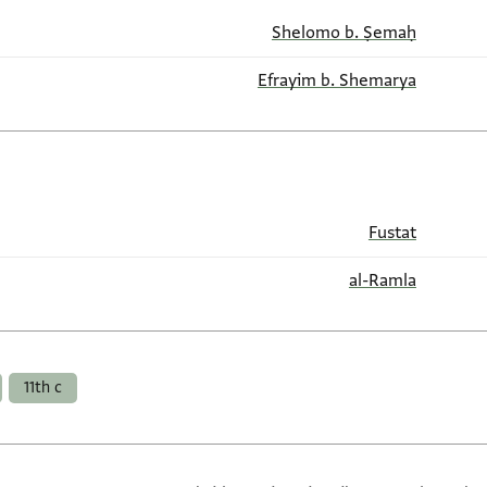
Shelomo b. Ṣemaḥ
Efrayim b. Shemarya
Fustat
al-Ramla
11th c