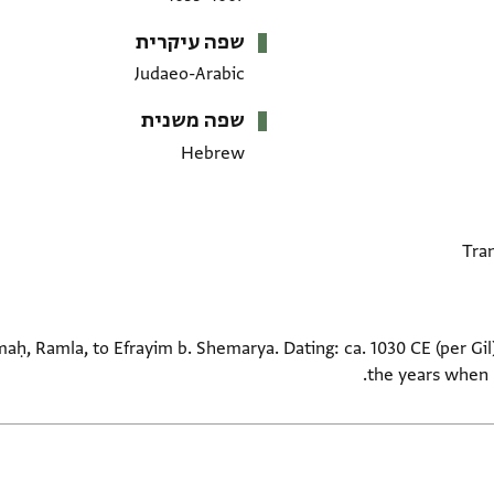
שפה עיקרית
Judaeo-Arabic
שפה משנית
Hebrew
ḥ, Ramla, to Efrayim b. Shemarya. Dating: ca. 1030 CE (per Gil
the years when 