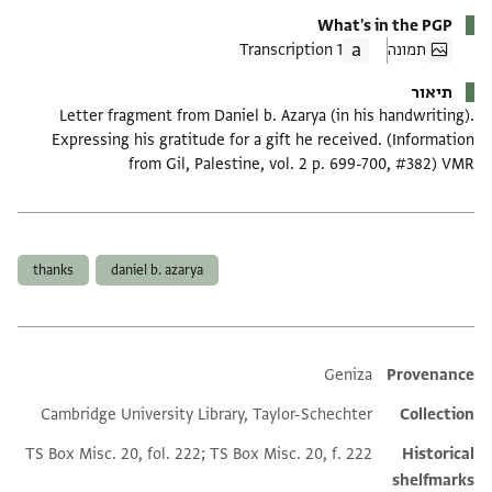
What's in the PGP
תמונה
1 Transcription
תיאור
Letter fragment from Daniel b. Azarya (in his handwriting).
Expressing his gratitude for a gift he received. (Information
from Gil, Palestine, vol. 2 p. 699-700, #382) VMR
תגים
thanks
daniel b. azarya
Additional metadata
Geniza
Provenance
Cambridge University Library, Taylor-Schechter
Collection
TS Box Misc. 20, fol. 222; TS Box Misc. 20, f. 222
Historical
shelfmarks