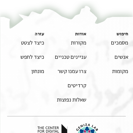
] עלי הדה אלמנחה אלגליל[ה] אלכטירה ווגהת
] פארגו עיש ואכמל נעמה ואעלי גד
] בן תו[ ] בע [ ]ת את
חיפוש
אודות
עזרה
מסמכים
מקורות
כיצד לצטט
אנשים
עניינים טכניים
כיצד לחפש
מקומות
צרו עמנו קשר
מונחון
קרדיטים
שאלות נפוצות