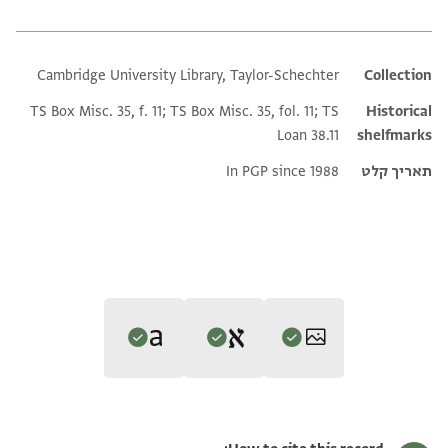
Cambridge University Library, Taylor-Schechter
Additional metadata
Collection
TS Box Misc. 35, f. 11; TS Box Misc. 35, fol. 11; TS
Historical
Loan 38.11
shelfmarks
תאריך קלט
In PGP since 1988
Editor: גיל, משה
Translator: Rustow, Marina (in English)
T-S Misc.35.11 1r
הגדל וסובב
משה גיל,
(634–1099) ארץ-ישראל בתקופה המוסלמית הראשונהv‎
(in