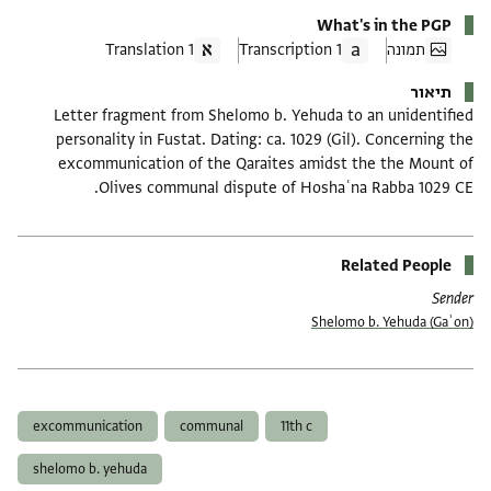
What's in the PGP
תמונה
1 Transcription
1 Translation
תיאור
Letter fragment from Shelomo b. Yehuda to an unidentified
personality in Fustat. Dating: ca. 1029 (Gil). Concerning the
excommunication of the Qaraites amidst the the Mount of
Olives communal dispute of Hoshaʿna Rabba 1029 CE.
Related People
Sender
Shelomo b. Yehuda (Gaʾon)
תגים
excommunication
communal
11th c
shelomo b. yehuda