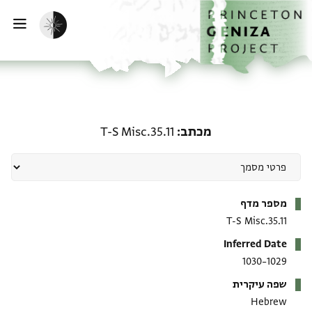
ף הבית
ילוג לתוכן
הפעלת מצב כהה
פתי
מכתב: T-S Misc.35.11
מכתב
T-S Misc.35.11
מטא-דאטא
מספר מדף
T-S Misc.35.11
Inferred Date
1029–1030
שפה עיקרית
Hebrew