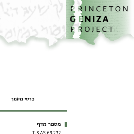
דף הבית
דילוג לתוכן
מ
פרטי מסמך
מספר מדף
מטא-דאטא
T-S AS 69.232