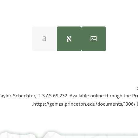
stine: A Cairo Geniza Study
(Tel Aviv University, Chaim Rosenberg
100%
100%
aylor-Schechter, T-S AS 69.232. Available online through the Pr
https://geniza.princeton.edu/documents/1306/
(