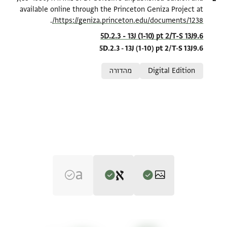
available online through the Princeton Geniza Project at
.
https://geniza.princeton.edu/documents/1238/
Location in source
5D.2.3 - 13J (1-10) pt 2/T-S 13J9.6
5D.2.3 - 13J (1-10) pt 2/T-S 13J9.6
Relation to document
Digital Edition
מהדורה
Editor: Goitein, S. D.
T-S 13J9.6 1r
הגדל וסובב