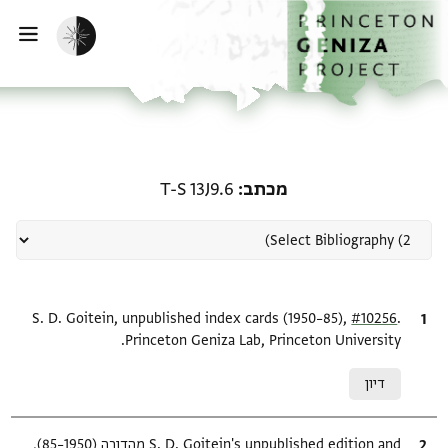
ף הבית
ילוג לתוכן
הפעלת מצב כהה
פתי
רשומה קשורה ל-מכתב: T-S 13J9.6
מכתב
T-S 13J9.6
.
ציטוט
#10256
S. D. Goitein, unpublished index cards (1950–85),
Princeton Geniza Lab, Princeton University.
Relation to document
דיון
ציטוט
S. D. Goitein's unpublished edition and מהדורה (1950–85),