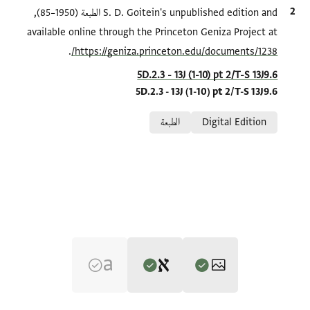
الاقتباس المرجعي
S. D. Goitein's unpublished edition and الطبعة (1950–85),
available online through the Princeton Geniza Project at
.
https://geniza.princeton.edu/documents/1238/
Location in source
5D.2.3 - 13J (1-10) pt 2/T-S 13J9.6
5D.2.3 - 13J (1-10) pt 2/T-S 13J9.6
Relation to document
Digital Edition
الطبعة