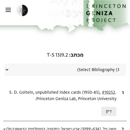
ף הבית
ילוג לתוכן
הפעלת מצב כהה
פתי
רשומה קשורה ל-מכתב: T-S 13J9.2
מכתב
T-S 13J9.2
.
ציטוט
#10252
S. D. Goitein, unpublished index cards (1950–85),
Princeton Geniza Lab, Princeton University.
Relation to document
דיון
ציטוט
משה גיל,
(634–1099) ארץ-ישראל בתקופה המוסלמית הראשונהv‎
(in