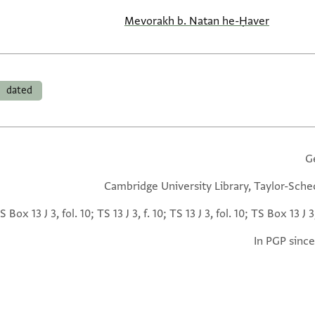
Mevorakh b. Natan he-Ḥaver
dated
G
Cambridge University Library, Taylor-Sche
S Box 13 J 3, fol. 10; TS 13 J 3, f. 10; TS 13 J 3, fol. 10; TS Box 13 J 3,
In PGP since