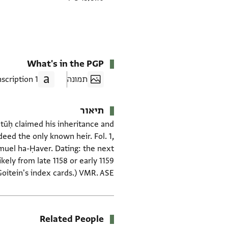
What's in the PGP
תמונה
1 Transcription
תיאור
 Futūḥ claimed his inheritance and
deed the only known heir. Fol. 1,
emuel ha-Ḥaver. Dating: the next
kely from late 1158 or early 1159
oitein's index cards.) VMR. ASE.
Related People