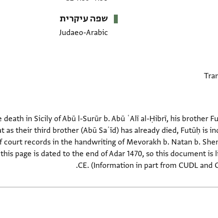
שפה עיקרית
Judaeo-Arabic
e death in Sicily of Abū l-Surūr b. Abū ʿAlī al-Ḥibrī, his brother
t as their third brother (Abū Saʿīd) has already died, Futūḥ is in
 of court records in the handwriting of Mevorakh b. Natan b. Sh
his page is dated to the end of Adar 1470, so this document is li
CE. (Information in part from CUDL and G