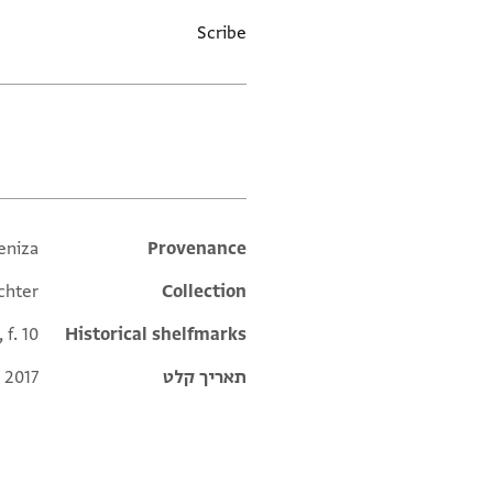
Scribe
תגים
eniza
Additional metadata
Provenance
chter
Collection
 f. 10
Historical shelfmarks
תאריך קלט
 2017