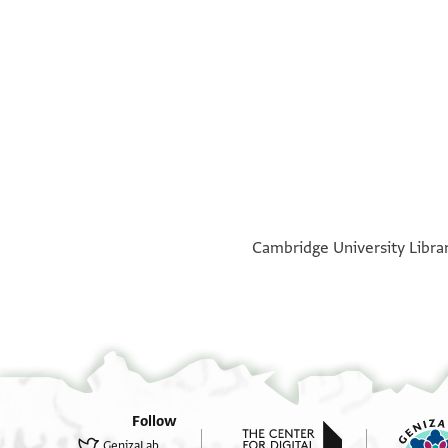
°
Cambridge University Librar
Follow
GenizaLab