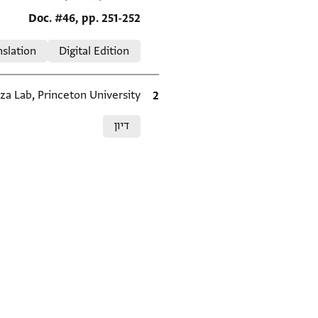
Location in source
Doc. #46, pp. 251-252
Relation to document
nslation
Digital Edition
ציטוט
za Lab, Princeton University.
Relation to document
דיון