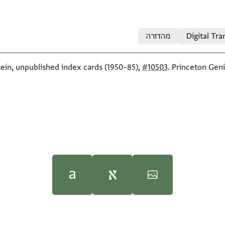
Digital Tra
מהדורה
tein, unpublished index cards (1950–85),
#10503
. Princeton Geni