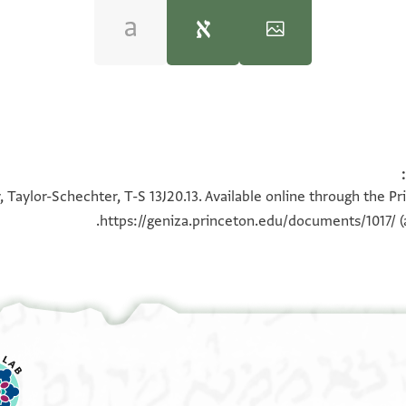
Jacob Mann,
The Jews in Egypt and in Palestine 
100%
100%
 Taylor-Schechter, T-S 13J20.13. Available online through the P
https://geniza.princeton.edu/documents/1017/
(
על צריו
קמיו
וא