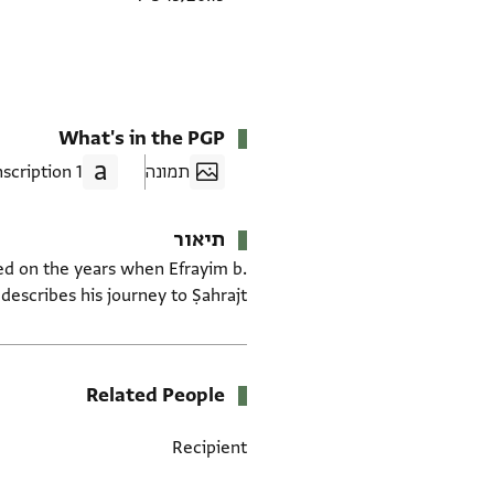
What's in the PGP
תמונה
1 Transcription
תיאור
sed on the years when Efrayim b.
escribes his journey to Ṣahrajt.
Related People
Recipient