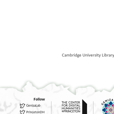
Address (verso)
(recto)
°
°
Cambridge University Library,
Follow
GenizaLab
PrincetonDH