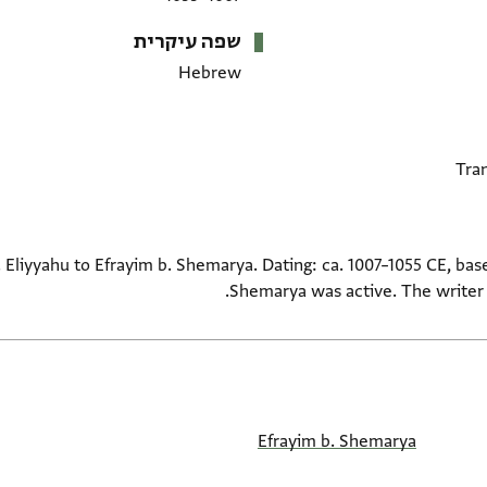
שפה עיקרית
Hebrew
. Eliyyahu to Efrayim b. Shemarya. Dating: ca. 1007–1055 CE, ba
Shemarya was active. The writer d
Efrayim b. Shemarya