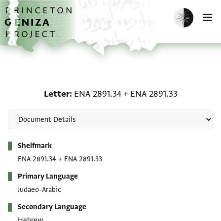
Skip to main content
home
Enable dark m
O
Letter: ENA 2891.34 + E
Letter
ENA 2891.34
+
ENA 2891.33
Metadata
Shelfmark
ENA 2891.34
+
ENA 2891.33
Primary Language
Judaeo-Arabic
Secondary Language
Hebrew