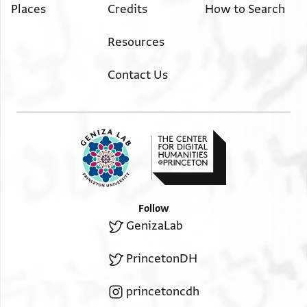
] יאתיו ויובלו אל שורות
Places
Credits
How to Search
Resources
Contact Us
Follow
GenizaLab
PrincetonDH
princetoncdh