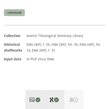
Tags
communal
Collection
Jewish Theological Seminary Library
Additional metadata
Historical
ENA 2891, f. 34; ENA 2891, fol. 34; ENA 2891, fol.
shelfmarks
33; ENA 2891, f. 33
Input date
In PGP since 1988