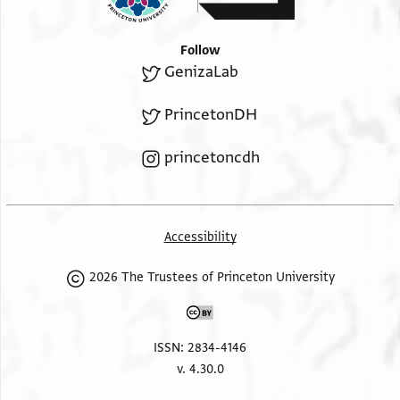
ובריר וטליתה בוגרת והי[א בר]שות נפשה וכבר דמניית
למ
Follow
[...]ם אבוהי אפטרפוס [דילה] [[והיא ברשות עצמה]]
GenizaLab
ורצת
בכל מה דהוא עבד ב[עסקה] ברש[ו]תה ועל מימר פמה
PrincetonDH
[וע]ל עסק סנתה ורחמ[ותה וח]ייה ומיתותה אתנון
princetoncdh
ביניהון
[וכל] תנאיי בית דין מ[ן רי]ש ועד סוף קיימין עלי[הון...]
[....... חס]לון ואתר[צון תר]ין אפייה [...]
[...............]ון [...]
Accessibility
2026 The Trustees of Princeton University
ISSN: 2834-4146
v. 4.30.0