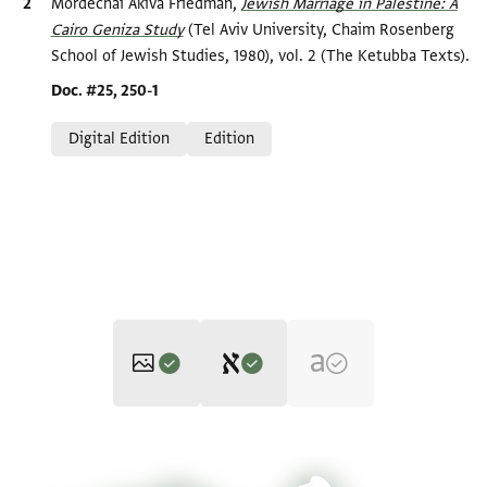
Bibliographic citation
Mordechai Akiva Friedman,
Jewish Marriage in Palestine: A
Cairo Geniza Study
(Tel Aviv University, Chaim Rosenberg
School of Jewish Studies, 1980), vol. 2 (The Ketubba Texts).
Location in source
Doc. #25, 250-1
Relation to document
Digital Edition
Edition
Editor: Friedman, Mordechai Akiva
ENA 2779.3 1
Zoom and Rotate
Mordechai Akiva Friedman,
Jewish Marriage in Palestine: A Cairo