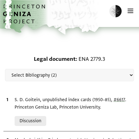
Skip to main content
home
Enable dark m
O
Scholarship on Legal do
Legal document
ENA 2779.3
Bibliographic citation
S. D. Goitein, unpublished index cards (1950–85),
#6617
.
Princeton Geniza Lab, Princeton University.
Relation to document
Discussion