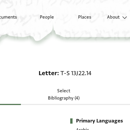
cuments
People
Places
About
Letter: T-S 13J22.14
Letter
T-S 13J22.14
Select
Bibliography (4)
Primary Languages