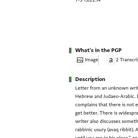
T-S 13J22.14
What's in the PGP
Image
2 Transcri
Description
Letter from an unknown writer
Hebrew and Judaeo-Arabic. Dat
complains that there is not 
get better (ופחד הדרכים יותר). The
writer also discusses someth
rabbinic usury (avaq ribbit)
until (משל הדיוט), "The thirsty does not