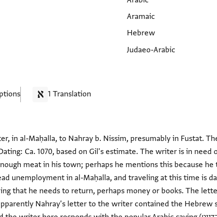
Arabic
Aramaic
Hebrew
Judaeo-Arabic
ptions
1 Translation
, in al-Maḥalla, to Nahray b. Nissim, presumably in Fustat. The 
ing: Ca. 1070, based on Gil's estimate. The writer is in need of
enough meat in his town; perhaps he mentions this because he 
. There is widespread unemployment in al-Maḥalla, and traveling at this time 
ing that he needs to return, perhaps money or books. The lette
. Apparently Nahray's letter to the writer contained the Hebrew
 you are in his place," and the writer here responds with the popular Arabic saying