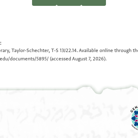
iversity, 1997), vol. 4.
iversity, 1997), vol. 4.
:
100%
100%
ary, Taylor-Schechter, T-S 13J22.14. Available online through t
n.edu/documents/5895/
(accessed August 7, 2026).
 את גדולתו, עברו ....