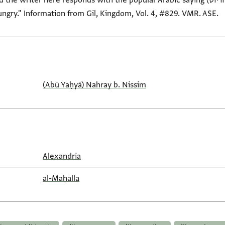
ungry." Information from Gil, Kingdom, Vol. 4, #829. VMR. ASE.
(Abū Yaḥyā) Nahray b. Nissim
Alexandria
al-Maḥalla