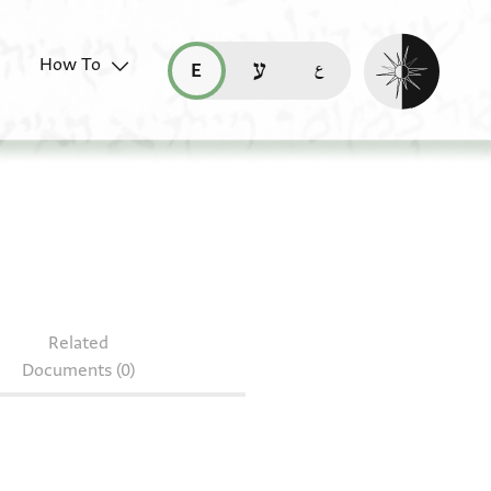
Enable dark mo
How To
قراءة هذه الصفحة في العربيّة (ar)
read this page in English (en)
קריאת העמוד ב-עברית (he)
Related
Documents (0)