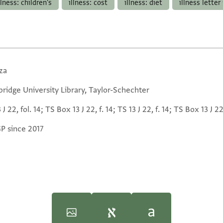
llness: children's
illness: cost
illness: diet
illness letter
za
ridge University Library, Taylor-Schechter
 J 22, fol. 14; TS Box 13 J 22, f. 14; TS 13 J 22, f. 14; TS Box 13 J 22
GP since 2017