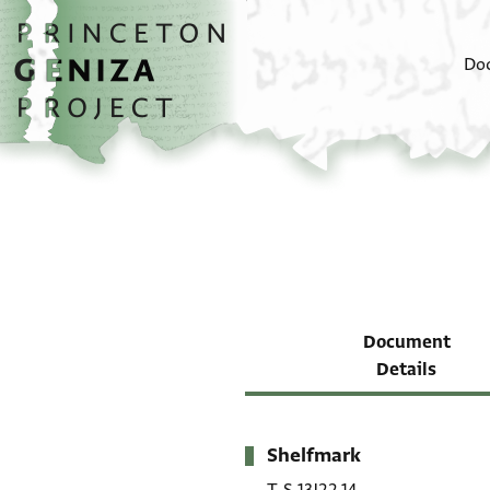
Skip to main content
home
Do
Document
Details
Shelfmark
Metadata