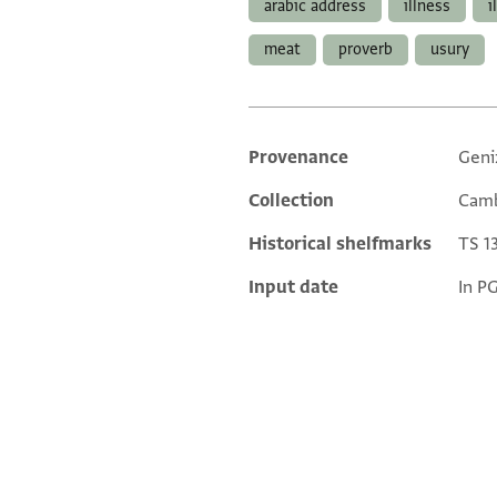
arabic address
illness
i
meat
proverb
usury
Provenance
Geni
Additional metadata
Collection
Camb
Historical shelfmarks
TS 13
Input date
In P