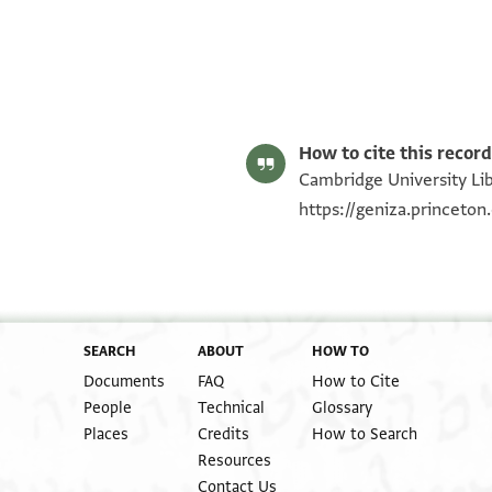
Moshe Gil,
Moshe Gil,
In the Kingdom of Ishmael‎
In the Kingdom of Ishmael‎
(in Hebrew) (Tel Aviv Un
(in Hebrew) (Tel Aviv Un
Editor: Gil, Moshe
T-S 13J22.14 1r
Translator: Gil, Moshe (in Hebrew)
verso
verso
T-S 13J22.14 1v
Image Permissions Statement
How to cite this record
recto
recto
Cambridge University Libr
https://geniza.princeto
verso, address
SEARCH
ABOUT
HOW TO
Documents
FAQ
How to Cite
recto, right margin
People
Technical
Glossary
Places
Credits
How to Search
Resources
Contact Us