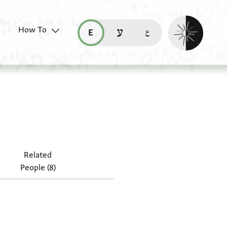
Enable dark mo
How To
قراءة هذه الصفحة في العربيّة (ar)
read this page in English (en)
קריאת העמוד ב-עברית (he)
Related
People (8)