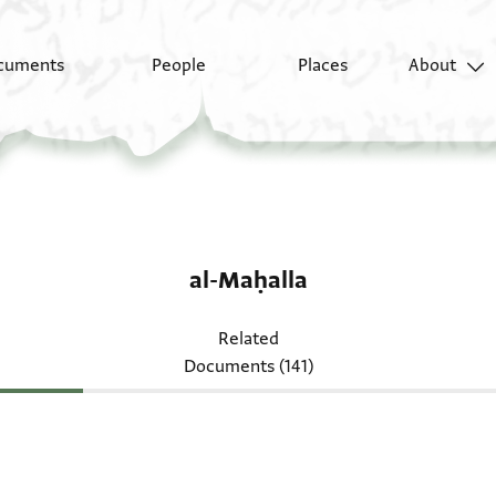
cuments
People
Places
About
al-Maḥalla
Related
Documents (141)