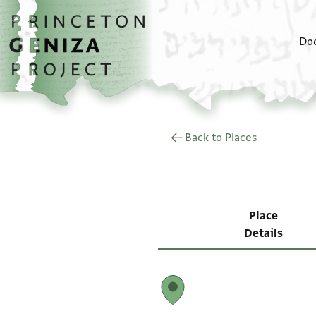
Skip to main content
home
Do
Back to Places
Place
Details
Map