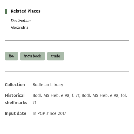
Related Places
Destination
Alexandria
Tags
ib6
india book
trade
Collection
Bodleian Library
Additional metadata
Historical
Bodl. MS Heb. e 98, f. 71; Bodl. MS Heb. e 98, fol.
shelfmarks
71
Input date
In PGP since 2017