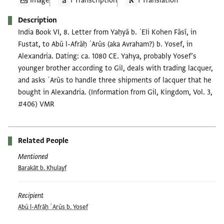
Image
1 Transcription
1 Translation
Description
India Book VI, 8. Letter from Yaḥyā b. ʿEli Kohen Fāsī, in
Fustat, to Abū l-Afrāḥ ʿArūs (aka Avraham?) b. Yosef, in
Alexandria. Dating: ca. 1080 CE. Yahya, probably Yosef’s
younger brother according to Gil, deals with trading lacquer,
and asks ʿArūs to handle three shipments of lacquer that he
bought in Alexandria. (Information from Gil, Kingdom, Vol. 3,
#406) VMR
Related People
Mentioned
Barakāt b. Khulayf
Recipient
Abū l-Afrāḥ ʿArūs b. Yosef