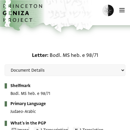
Skip to main content
home
Enable dark m
O
Letter: Bodl. MS heb. e 
Letter
Bodl. MS heb. e 98/71
Metadata
Shelfmark
Bodl. MS heb. e 98/71
Primary Language
Judaeo-Arabic
What's in the PGP