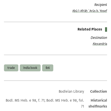
Recipient
Abū l-Afrāḥ ʿArūs b. Yosef
Related Places
Destination
Alexandria
العلامات
trade
india book
ib6
Bodleian Library
Collection
Additional metadata
Bodl. MS Heb. e 98, f. 71; Bodl. MS Heb. e 98, fol.
Historical
71
shelfmarks