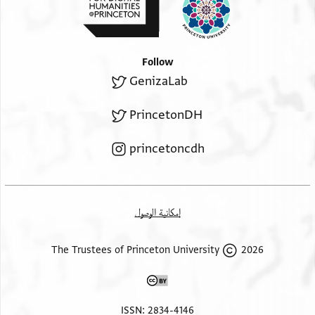
מולאי
שתעשה חסד עמדי ויגיע אלי מכתבך היקר, כי אני מצפה
באתם
לו. כי אני לא אגמור חשבון עם בעלי הלכה עד שיגיע
אלסלאם
recto, right margin
Follow
ומן תשמלה
GenizaLab
מכתב ממך, על כן הואילה למהר ולשלוח אותו. קבל נא, אדוני, את
ענאיתה
מיטב דרישות השלום ; ולכל הנתונים לחסותך דרישות שלום.
אלסלאם
PrincetonDH
princetoncdh
إمكانية الوصول
2026 The Trustees of Princeton University
ISSN: 2834-4146