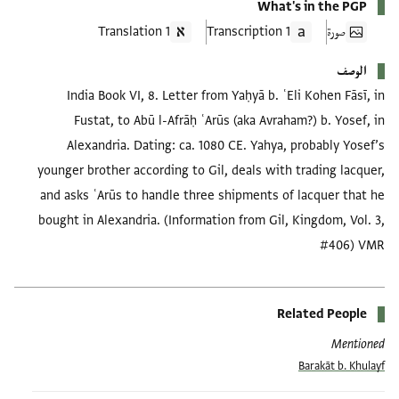
What's in the PGP
صورة
1 Transcription
1 Translation
الوصف
India Book VI, 8. Letter from Yaḥyā b. ʿEli Kohen Fāsī, in
Fustat, to Abū l-Afrāḥ ʿArūs (aka Avraham?) b. Yosef, in
Alexandria. Dating: ca. 1080 CE. Yahya, probably Yosef’s
younger brother according to Gil, deals with trading lacquer,
and asks ʿArūs to handle three shipments of lacquer that he
bought in Alexandria. (Information from Gil, Kingdom, Vol. 3,
#406) VMR
Related People
Mentioned
Barakāt b. Khulayf