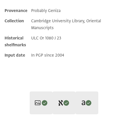
Provenance
Probably Geniza
Additional metadata
Collection
Cambridge University Library, Oriental
Manuscripts
Historical
ULC Or 1080 J 23
shelfmarks
Input date
In PGP since 2004
Translators: Goitein, S. D.; Friedman, Mordechai Akiva (in
Editors: Goitein, S. D.; Friedman, Mordechai Akiva