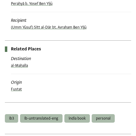
Peraḥyā b. Yosef Ben Yijū
Recipient
(Umm Yūsuf) Sitt al-Dār bt. Avraham Ben Yijū
Related Places
Destination
al-Maḥalla
Origin
Fustat
Tags
ib3
ib-untranslated-eng
india book
personal