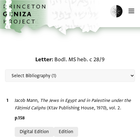
Skip to main content
home
Enable dark m
O
Scholarship on Letter: B
Letter
Bodl. MS heb. c 28/9
Bibliographic citation
Jacob Mann,
The Jews in Egypt and in Palestine under the
Fâtịmid Caliphs
(Ktav Publishing House, 1970), vol. 2.
Location in source
p.158
Relation to document
Digital Edition
Edition