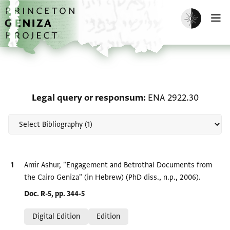
Skip to main content
home
Enable dark m
O
Scholarship on Legal q
Legal query or responsum
ENA 2922.30
Bibliographic citation
Amir Ashur, "Engagement and Betrothal Documents from
the Cairo Geniza‎" (in Hebrew) (PhD diss., n.p., 2006).
Location in source
Doc. R-5, pp. 344-5
Relation to document
Digital Edition
Edition