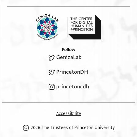
on taking for it gold \\as his freight// {alt. tr.: because he
סוא בהארין לא גיר ובקית אלקמאש אלזנגביל ואלפלפל
refused to take gold for its freight}. There remained to
כאן פי אלמרכב לם יסלם פי אלשפארה מן אלפלפל סוא
their credit 11 mithqāls,
גֹ אבהרה פלפל לכאצה אברהם בן ישו ובהאר גיר
constituting one-third of their assets. In the shaffāra, there
קיראטין לשיך יוסף בן אברהם ואלשיך כלף בן יצחק
was registered for them one bahār
וקד תכשפנא דאלך מן שתמי אלמרכב מן ענד
less two qīrāṭs pepper, free of freight. Nothing was
אלשיך מכי בן אבו אלהול לאן אלרקאע אלדי כאנת פי
salvaged for Sheikh
Follow
אלמרכב צאעת ואלדי כאנת פי אלשפארה איצא צאעת
Abraham b. Yishū, of eleven bahārs of ginger in the
GenizaLab
ולם יכון לשיך יוסף ולשיך כלף פי אלשפארה זנגביל
shaffāra,
except for two bahārs, no more. There remained, however,
לא קליל ולא כתיר ⟦מ⟧ ובהאדא נשהד אנא מצמון בן
PrincetonDH
the merchandise, both ginger and pepper,
סאלם
which had been in the ship. {lit., ‘The remainder of the
princetoncdh
merchandise...was in the ship.’} In the shaffāra, there were
salvaged only
three bahārs of pepper belonging exclusively to Abraham b.
Yishū and one bahārs less
Accessibility
two qīrāṭs for Sheikh Joseph b. Abraham and Sheikh Khalaf
b. Isaac.
2026 The Trustees of Princeton University
I {alt. tr.: we} verified this from the shatmī of the ship,