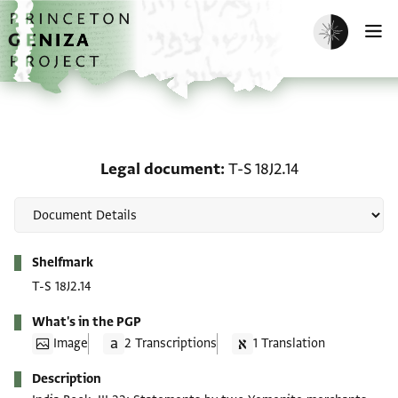
Skip to main content
home
Enable dark m
O
Legal document: T-S 18J
Legal document
T-S 18J2.14
Metadata
Shelfmark
T-S 18J2.14
What's in the PGP
Image
2 Transcriptions
1 Translation
Description