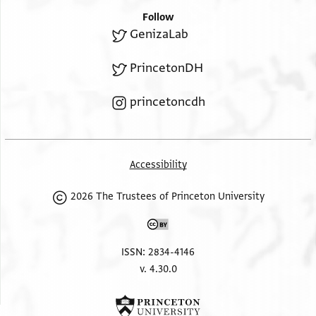
אבו מ[
Follow
בו? .[
GenizaLab
PrincetonDH
torn off here left-hand page
princetoncdh
אבו אלמכארם ושריכה תמן
אלש[י]ך אבו אלמ....
בן גאזלאליה? ושריכה ג`
Accessibility
אלשיך אבו אלפכר
2026 The Trustees of Princeton University
ושריכה ח`
אבו אלמני (אלמגי) אלשמאע א` א`
אבו אלופא ..[
ISSN: 2834-4146
בן נעמאן א
v. 4.30.0
בן עמאר ג`
אבו סעד
אבו נצר אלמורד ואולאדה