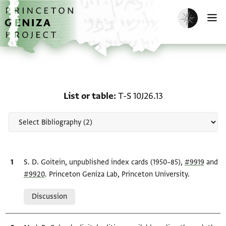
Skip to main content
home
Enable dark m
O
Scholarship on List or ta
List or table
T-S 10J26.13
Bibliographic citation
S. D. Goitein, unpublished index cards (1950–85),
#9919
and
#9920
. Princeton Geniza Lab, Princeton University.
Relation to document
Discussion