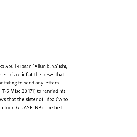
a Abū l-Ḥasan ʿAllūn b. Yaʿīsh),
ses his relief at the news that
 failing to send any letters
 T-S Misc.28.171) to remind his
ews that the sister of Hiba ('who
n from Gil. ASE. NB: The first