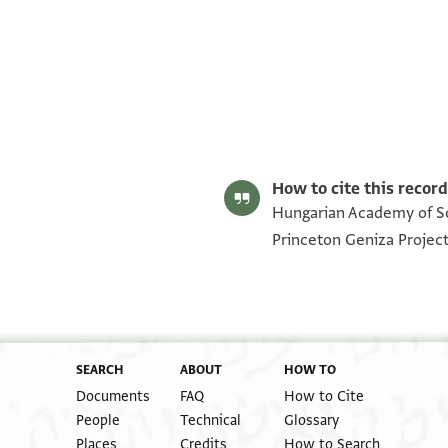
Moshe Gil,
Palestine During the First Muslim Period (634–1099
Editor: Gil, Moshe
(verso)
DK 233.2 (alt: 7, 120, 233/A) recto
DK 233.2 (alt: 7, 120, 233/A) verso
How to cite this record
Hungarian Academy of Sci
Princeton Geniza Projec
(upside down)
SEARCH
ABOUT
HOW TO
Documents
FAQ
How to Cite
People
Technical
Glossary
Places
Credits
How to Search