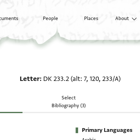
cuments
People
Places
About
Letter: DK 233.2 (alt: 7
Letter
DK 233.2 (alt: 7, 120, 233/A)
Select
Bibliography (3)
Primary Languages