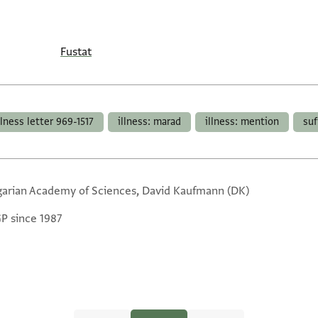
Fustat
llness letter 969-1517
illness: marad
illness: mention
suf
arian Academy of Sciences, David Kaufmann (DK)
GP since 1987