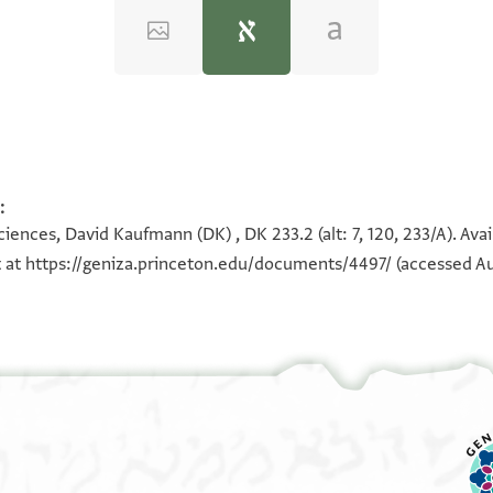
)‎
(in Hebrew) (Tel Aviv University, 1983), vol. 3.
נאמן ואדאם
:
يحزقيل بن علي
ences, David Kaufmann (DK) , DK 233.2 (alt: 7, 120, 233/A). Avai
له عز وجل
לי
t at
https://geniza.princeton.edu/documents/4497/
(accessed Au
צל כתאב
י > תה