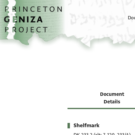
Skip to main content
home
Do
Document
Details
Shelfmark
Metadata