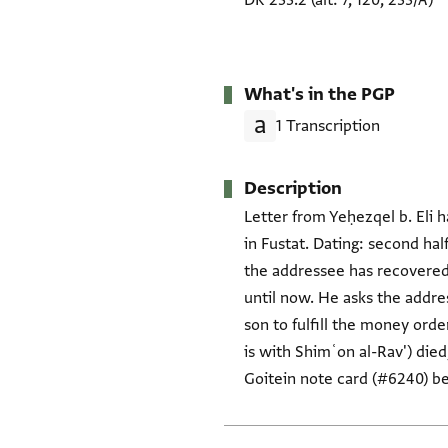
DK 233.2 (alt: 7, 120, 233/A)
What's in the PGP
1 Transcription
Description
Letter from Yeḥezqel b. Eli h
in Fustat. Dating: second hal
the addressee has recovered 
until now. He asks the addres
son to fulfill the money orde
is with Shimʿon al-Rav') die
Goitein note card (#6240) be