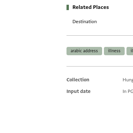
Related Places
Destination
Tags
arabic address
illness
i
Collection
Hung
Additional metadata
Input date
In P