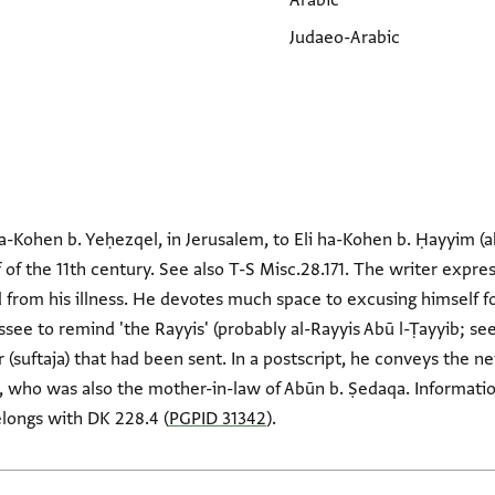
Arabic
Judaeo-Arabic
a-Kohen b. Yeḥezqel, in Jerusalem, to Eli ha-Kohen b. Ḥayyim (ak
f of the 11th century. See also T-S Misc.28.171. The writer expres
from his illness. He devotes much space to excusing himself for
see to remind 'the Rayyis' (probably al-Rayyis Abū l-Ṭayyib; see
r (suftaja) that had been sent. In a postscript, he conveys the n
d, who was also the mother-in-law of Abūn b. Ṣedaqa. Informatio
longs with DK 228.4 (
PGPID 31342
).