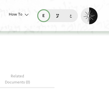
Enable dark mo
How To
قراءة هذه الصفحة في العربيّة (ar)
read this page in English (en)
קריאת העמוד ב-עברית (he)
, 120, 233/A)
Related
Documents (0)